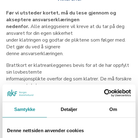
Før vi utsteder kortet, må du lese gjennom og
akseptere ansvarserklæringen
nedenfor.
Alle anleggseiere vil kreve at du tar på deg
ansvaret for din egen sikkerhet
under klatringen og godtar de pliktene som følger med.
Det gjør du ved å signere
denne ansvarserklæringen.
Brattkort er klatreanleggenes bevis for at de har oppfylt
sin lovbestemte
informasjonsplikte overfor deg som klatrer. De må forsikre
seg om at du har
kunnskap og ferdigheter til å klatre sikkert, at du kjenner
til risikoen ved klatring
innendørs og at du forstår det ansvaret som følger med.
Samtykke
Detaljer
Om
Brattkort med
ansvarserklæring bekrefter dette.
Brattkort dekker alle innendørs klatreanlegg og gjør det
Denne nettsiden anvender cookies