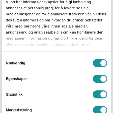
unødvendig å undertegne nye
Vi bruker informasjonskapsler for å gi innhold og
ansvarserklæringer hver gang du kommer til et nytt
annonser et personlig preg, for å levere sosiale
klatreanlegg.
mediefunksjoner og for å analysere trafikken vår. Vi deler
dessuten informasjon om hvordan du bruker nettstedet
Når du bestiller Brattkort, bekrefter du at:
vårt, med partnerne våre innen sosiale medier,
Du vet at klatring er en risikoaktivitet som utøves på
annonsering og analysearbeid, som kan kombinere den
eget ansvar.
med annen informasjon du har gjort tilgjengelig for dem,
Du påtar deg fullt ansvar for din egen aktivitet på
eller som de har samlet inn gjennom din bruk av
innendørs klatreanlegg og vil
tjenestene deres.
gjøre ditt beste for å ivareta din egen og andres
Samtykkevalg
sikkerhet.
Nødvendig
Du har tilstrekkelig kunnskap og ferdigheter i klatring,
sikringsteknikk og bruk
av klatreutstyr til å kunne bruke klatreanlegget på en
Egenskaper
sikker måte.
Du vil følge reglene og metodene for sikker klatring
Statistikk
som er gjennomgått i
Brattkortprøven.
Du vil sette deg inn i og følge reglene ved det
Markedsføring