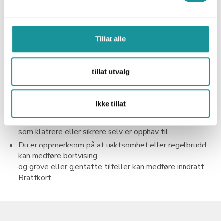
klatreanlegget der du klatrer.
Du vil følge instrukser fra personalet der du klatrer.
Du vil be om veiledning ved enhver tvil om bruk av
klatreanlegget eller utstyr.
Tillat alle
Du bare vil bruke autobelay etter opplæring og i
samsvar med klatreanleggets
tillat utvalg
regler og instruksjoner.
Du selv må sørge for ulykkesforsikring som inkluderer
klatring.
Ikke tillat
Verken anleggseier eller personale kan holdes
ansvarlige for tap eller skade
som klatrere eller sikrere selv er opphav til.
Du er oppmerksom på at uaktsomhet eller regelbrudd
kan medføre bortvising,
og grove eller gjentatte tilfeller kan medføre inndratt
Brattkort.