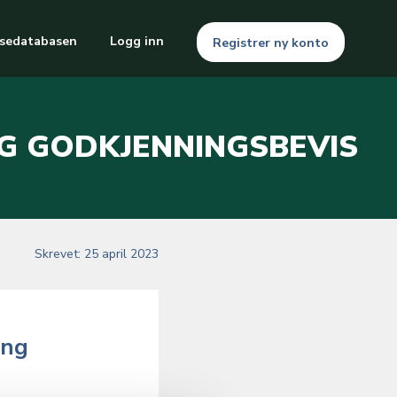
sedatabasen
Logg inn
Registrer ny konto
NG GODKJENNINGSBEVIS
Skrevet: 25 april 2023
ing