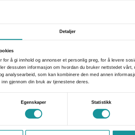
gjennomført NF grunnkurs naturlig sikret klatring og ønsker å s
dkjenning til metodekurs klatring bør du først søke om et
gsbevis av grunnkurset ditt her og få det registrert i NFs
sedatabase.
Detaljer
gsbeviset for grunnkurs naturlig sikret klatring vil gjøre det enkl
 forhåndsgodkjenning metodekurs klatring for å kunne bli tatt o
ookies
 klatring og starte kvalifiseringsprosessen til NF klatreinstruk
fjell.
 for å gi innhold og annonser et personlig preg, for å levere sos
deler dessuten informasjon om hvordan du bruker nettstedet vårt,
og analysearbeid, som kan kombinere den med annen informasjon d
 inn gjennom din bruk av tjenestene deres.
Egenskaper
Statistikk