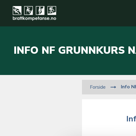
INFO NF GRUNNKURS N
Info N
Forside
In