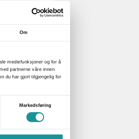
øke om
Om
ere for
pp til NF
tør 1
iale mediefunksjoner og for å
 med partnerne våre innen
u har gjort tilgjengelig for
Markedsføring