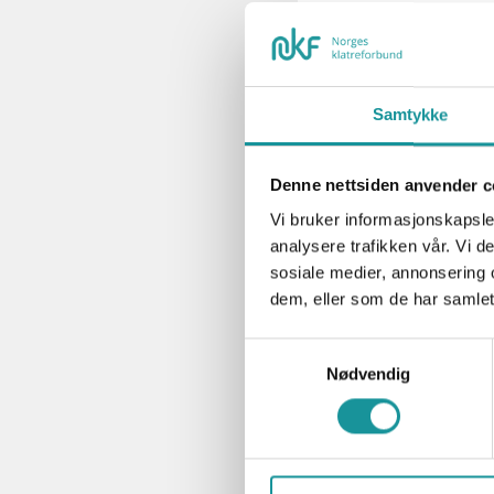
Om du har 
forhåndsgo
godkjennin
kompetan
Samtykke
Godkjennin
deg å søke
Denne nettsiden anvender c
metodekurs
lavland/høy
Vi bruker informasjonskapsler
analysere trafikken vår. Vi 
sosiale medier, annonsering 
dem, eller som de har samlet
Samtykkevalg
Nødvendig