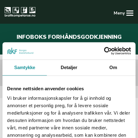
Meny
Kompetansedatabasen
INFOBOKS FORHÅNDSGODKJENNING
METODEKURS FØRSTEHJELP
Logg inn
Registrer ny konto
Forside
Samtykke
Detaljer
Om
Infoboks Forhåndsgodkjenning metodekurs
førstehjelp
Denne nettsiden anvender cookies
Skrevet: 14 juni 2022
Vi bruker informasjonskapsler for å gi innhold og
annonser et personlig preg, for å levere sosiale
Infoboks Forhåndsgodkjenning metodekurs
mediefunksjoner og for å analysere trafikken vår. Vi deler
førstehjelp
dessuten informasjon om hvordan du bruker nettstedet
vårt, med partnerne våre innen sosiale medier,
For å kunne tas opp til NF metodekurs førstehjelp og
annonsering og analysearbeid, som kan kombinere den