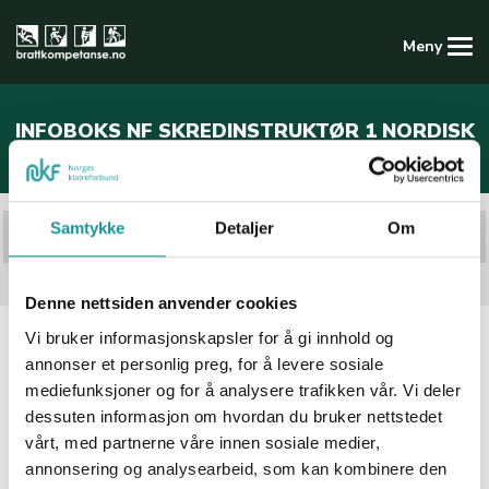
Meny
Kompetansedatabasen
INFOBOKS NF SKREDINSTRUKTØR 1 NORDISK
Logg inn
Registrer ny konto
Samtykke
Detaljer
Om
Infoboks NF Skredinstruktør 1 nordisk
Forside
Skrevet: 25 desember 2023
Denne nettsiden anvender cookies
Infoboks NF Skredinstruktør 1 nordisk
Vi bruker informasjonskapsler for å gi innhold og
annonser et personlig preg, for å levere sosiale
mediefunksjoner og for å analysere trafikken vår. Vi deler
Når du har gjennomført og bestått NF veilederkurs skred
dessuten informasjon om hvordan du bruker nettstedet
nordisk disiplin, samt gjennomført assistentpraksis med
vårt, med partnerne våre innen sosiale medier,
anbefaling, søker du her om godkjenning som NF
annonsering og analysearbeid, som kan kombinere den
Skredinstruktør 1 nordisk. Du registreres da i NFs