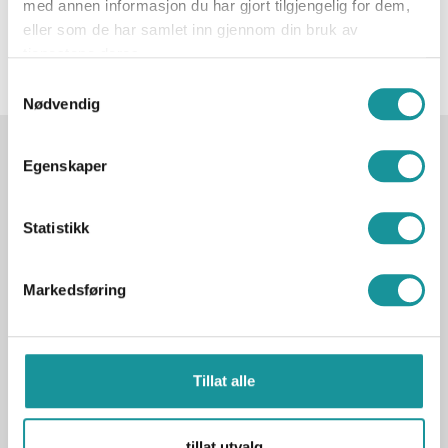
med annen informasjon du har gjort tilgjengelig for dem,
kompetansedatabase med godkjenningen din.
eller som de har samlet inn gjennom din bruk av
Evalueringsskjema fra metodekurs, veilederkurs og
tjenestene deres.
assistentpraksis skal lastes opp i søknaden.
Samtykkevalg
Nødvendig
Egenskaper
Statistikk
Markedsføring
Tillat alle
tillat utvalg