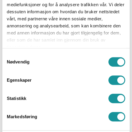
Erfaringen
må
inneholde:
mediefunksjoner og for å analysere trafikken vår. Vi deler
dessuten informasjon om hvordan du bruker nettstedet
Hovedinstruktør grunnkurs inne (topptau og led) –
vårt, med partnerne våre innen sosiale medier,
minimum 48 timer til sammen.
annonsering og analysearbeid, som kan kombinere den
Hatt Brattkortprøver – minimum 8 prøver til
med annen informasjon du har gjort tilgjengelig for dem,
sammen.
eller som de har samlet inn gjennom din bruk av
Erfaringen
kan
i tillegg inneholde:
tjenestene deres.
Organisert klatreaktivitet på tau.
Samtykkevalg
Nødvendig
Overordnet HMS-ansvar for klatring inne (satt opp
HMS-plan, ROS-analyser, eller lignende).
Egenskaper
Ferdighet: Sikkert og metodisk kunne klatre ruter
på led. Må være komfortabel med å falle og sikre
Statistikk
fall på led, samt behersker dynamisk sikring godt.
Man må kunne klatre enkle kursruter lett og
Markedsføring
uanstrengt.
Kurslærer Klatreinstruktør inne er kvalifisert til å