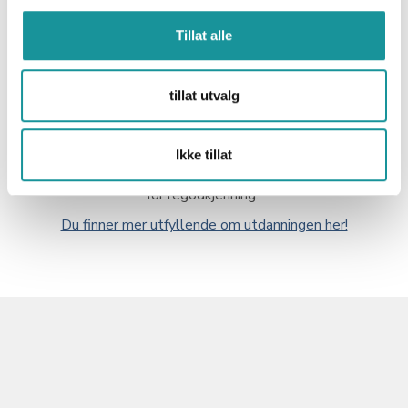
Som godkjent Kurslærer klatreinstruktør inne er man
kvalifisert til å holde Klatreinstruktør inne-kurs.
Tillat alle
Allerede bestått kurset? Søk godkjenning
her
tillat utvalg
Sertifiseringen varer for 5 år av gangen og du må selv
søke om regodkjenning.
Ikke tillat
Det koster kr 400 for førstegangs registrering og kr 300
for regodkjenning.
Du finner mer utfyllende om utdanningen her!