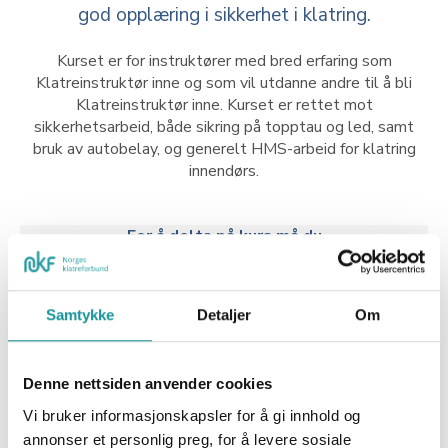
god opplæring i sikkerhet i klatring.
Kurset er for instruktører med bred erfaring som
Klatreinstruktør inne og som vil utdanne andre til å bli
Klatreinstruktør inne. Kurset er rettet mot
sikkerhetsarbeid, både sikring på topptau og led, samt
bruk av autobelay, og generelt HMS-arbeid for klatring
innendørs.
For å delta på kurs må du
Sertifisering: Gyldig Klatreinstruktør inne eller
tilsvarende (NF klatreinstruktør).
Samtykke
Detaljer
Om
Alder: minimum 20 år ved kursstart.
Egenerklærings- skjema: Dokumentere
opptakskrav, som sendes kurslærer ved påmelding.
Denne nettsiden anvender cookies
Erfaring: Minimum 75 timer praktisk erfaring som
Vi bruker informasjonskapsler for å gi innhold og
Klatreinstruktør inne, over minimum 2 år.
annonser et personlig preg, for å levere sosiale