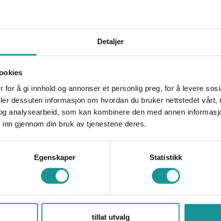
ring, utvikle ferdighetene dine og bli en del av e
Detaljer
ookies
 for å gi innhold og annonser et personlig preg, for å levere sos
Meld deg inn
deler dessuten informasjon om hvordan du bruker nettstedet vårt,
og analysearbeid, som kan kombinere den med annen informasjon d
 inn gjennom din bruk av tjenestene deres.
Egenskaper
Statistikk
tillat utvalg