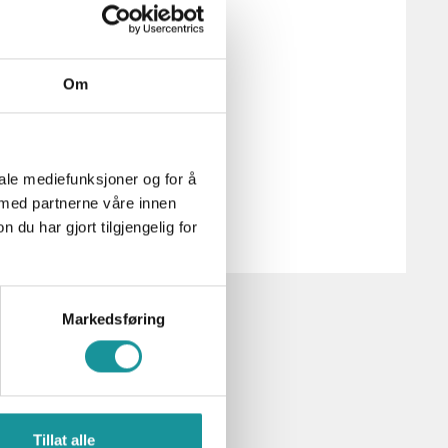
t engasjert klatremiljø.
Om
iale mediefunksjoner og for å
 med partnerne våre innen
u har gjort tilgjengelig for
Markedsføring
Tillat alle