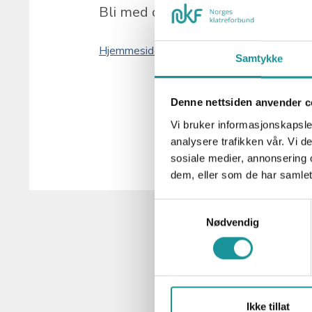
Bli med og oppdag gleden ved klat
Hjemmeside
Samtykke
Denne nettsiden anvender c
Vi bruker informasjonskapsler
analysere trafikken vår. Vi 
sosiale medier, annonsering 
dem, eller som de har samlet
Samtykkevalg
Nødvendig
Ikke tillat