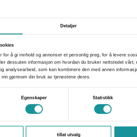
ring, utvikle ferdighetene dine og bli en del av e
Detaljer
ookies
 for å gi innhold og annonser et personlig preg, for å levere sos
Meld deg inn
deler dessuten informasjon om hvordan du bruker nettstedet vårt,
og analysearbeid, som kan kombinere den med annen informasjon d
 inn gjennom din bruk av tjenestene deres.
Egenskaper
Statistikk
tillat utvalg