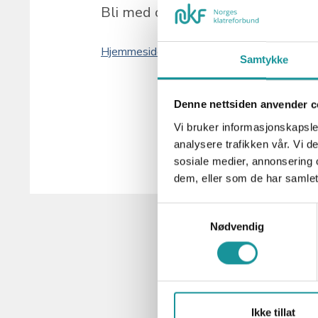
Bli med og oppdag gleden ved klat
Hjemmeside
Samtykke
Denne nettsiden anvender c
Vi bruker informasjonskapsler
analysere trafikken vår. Vi 
sosiale medier, annonsering 
dem, eller som de har samlet
Samtykkevalg
Nødvendig
Ikke tillat