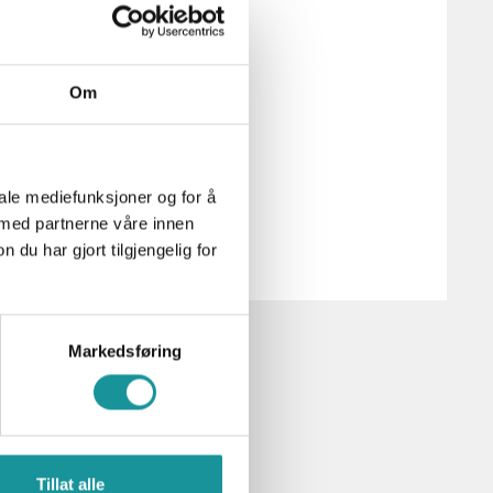
t engasjert klatremiljø.
Om
iale mediefunksjoner og for å
 med partnerne våre innen
u har gjort tilgjengelig for
Markedsføring
Tillat alle