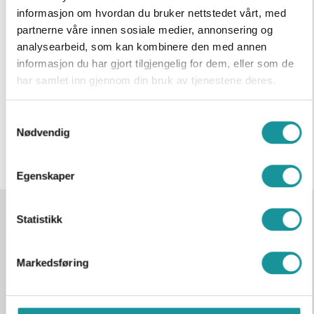
utvikle ferdighetene dine og bli en del av et 
informasjon om hvordan du bruker nettstedet vårt, med
engasjert klatremiljø.
partnerne våre innen sosiale medier, annonsering og
analysearbeid, som kan kombinere den med annen
informasjon du har gjort tilgjengelig for dem, eller som de
Hjemmeside
har samlet inn gjennom din bruk av tjenestene deres.
Samtykkevalg
Nødvendig
Meld deg inn
Egenskaper
Statistikk
Markedsføring