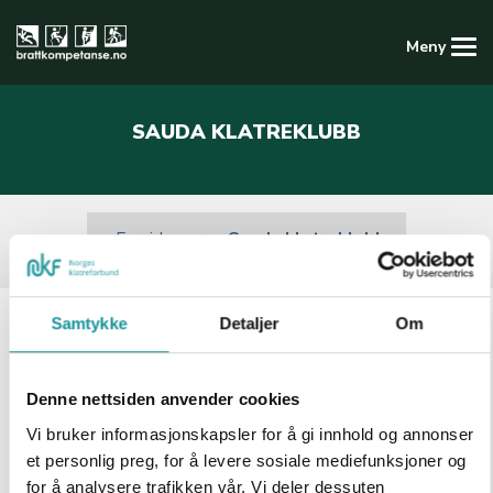
Meny
Kompetansedatabasen
SAUDA KLATREKLUBB
Logg inn
Registrer ny konto
Sauda klatreklubb
Forside
Samtykke
Detaljer
Om
Sauda klatreklubb
Denne nettsiden anvender cookies
Vi bruker informasjonskapsler for å gi innhold og annonser
Bli med og oppdag gleden ved klatring, 
et personlig preg, for å levere sosiale mediefunksjoner og
for å analysere trafikken vår. Vi deler dessuten