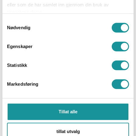
eller som de har samlet inn gjennom din bruk av
tjenestene deres.
Samtykkevalg
Verifiseringskode for e-post
Nødvendig
Egenskaper
Send kode
Statistikk
Landkode
Markedsføring
Mobilnummer
Tillat alle
tillat utvalg