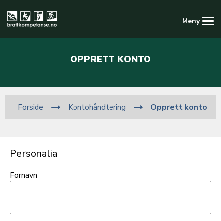
Meny
Kompetansedatabasen
OPPRETT KONTO
Logg inn
Registrer ny konto
Kontohåndtering
Opprett konto
Forside
Personalia
Fornavn