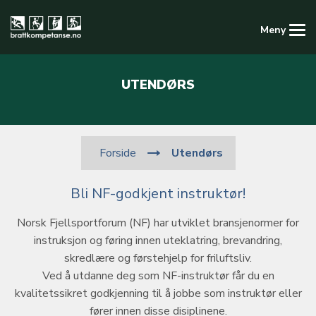
Meny
Kompetansedatabasen
UTENDØRS
Logg inn
Registrer ny konto
Utendørs
Forside
Bli NF-godkjent instruktør!
Norsk Fjellsportforum (NF) har utviklet bransjenormer for
instruksjon og føring innen uteklatring, brevandring,
skredlære og førstehjelp for friluftsliv.
Ved å utdanne deg som NF-instruktør får du en
kvalitetssikret godkjenning til å jobbe som instruktør eller
fører innen disse disiplinene.