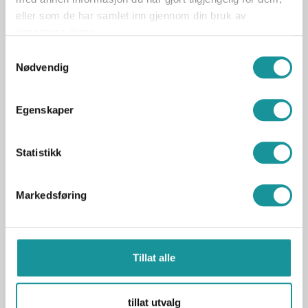
eller som de har samlet inn gjennom din bruk av
tjenestene deres.
Bli skredinstruktør!
Samtykkevalg
Nødvendig
Ønsker du å jobbe som skredinstruktør? Da er
dette utdanningsveien for deg!
Egenskaper
Bli førstehjelpsinstruktør!
Statistikk
Som NF førstehjelpsinstruktør kan du holde kurs i
førstehjelp spisset mot klatring, bre og skred
Markedsføring
Søk godkjenning
Tillat alle
Her kan du registrere deg/logge inn for å opprette
søknad om godkjenning
tillat utvalg