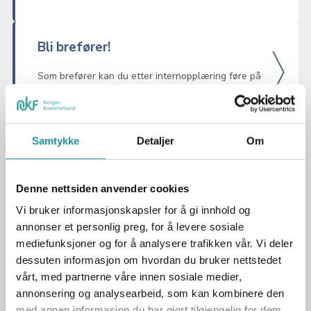
Bli brefører!
Som brefører kan du etter internopplæring føre på
enkle og oversiktlige breer.
Samtykke
Detaljer
Om
Bli breinstruktør!
Som breinstruktør kan du undervise på brekurs og
Denne nettsiden anvender cookies
føre på alle breer, både enkle og krevende.
Vi bruker informasjonskapsler for å gi innhold og
annonser et personlig preg, for å levere sosiale
mediefunksjoner og for å analysere trafikken vår. Vi deler
Fra klatreinstruktør til breinstruktør
dessuten informasjon om hvordan du bruker nettstedet
vårt, med partnerne våre innen sosiale medier,
Dersom du allerede er NF klatreinstruktør høyfjell
og ønsker godkjenning som NF breinstruktør 1 er
annonsering og analysearbeid, som kan kombinere den
det en kortere vei til se...
med annen informasjon du har gjort tilgjengelig for dem,